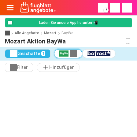
!
Laden Sie unsere App herunter 📲
Alle Angebote
Mozart
BayWa
Mozart Aktion BayWa
Geschäfte
1
Filter
Hinzufügen