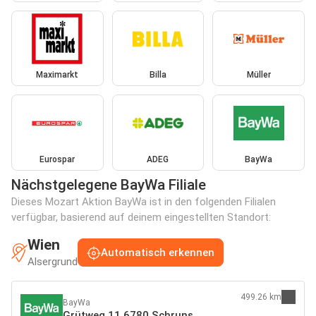
Maximarkt
Billa
Müller
Eurospar
ADEG
BayWa
Nächstgelegene BayWa Filiale
Dieses Mozart Aktion BayWa ist in den folgenden Filialen
verfügbar, basierend auf deinem eingestellten Standort:
Wien
Automatisch erkennen
Alsergrund
499.26 km
BayWa
Grütweg 11 6780 Schruns