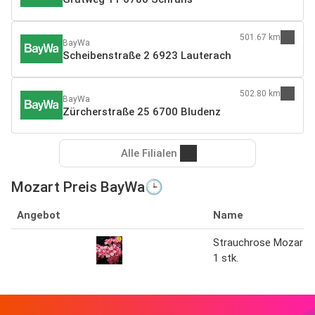
501.67 km
BayWa
Scheibenstraße 2 6923 Lauterach
502.80 km
BayWa
Zürcherstraße 25 6700 Bludenz
Alle Filialen
Mozart Preis BayWa🕒
Angebot
Name
Strauchrose Mozart
1 stk.