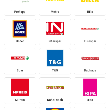
Prokopp
Metro
Billa
Hofer
Interspar
Eurospar
Spar
T&G
Bauhaus
MPreis
Nah&Frisch
Bipa