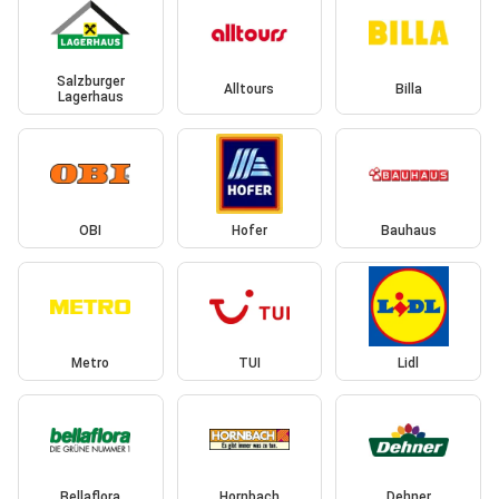
Salzburger
Alltours
Billa
Lagerhaus
OBI
Hofer
Bauhaus
Metro
TUI
Lidl
Bellaflora
Hornbach
Dehner