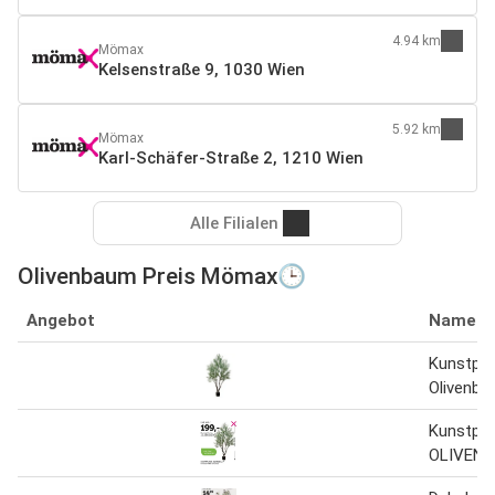
4.94 km
Mömax
Kelsenstraße 9, 1030 Wien
5.92 km
Mömax
Karl-Schäfer-Straße 2, 1210 Wien
Alle Filialen
Olivenbaum Preis Mömax🕒
Angebot
Name
Kunstpfl
Olivenba
Kunstpfl
OLIVEN