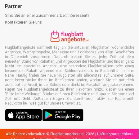
Partner
Sind Sie an einer Zusammenarbeit interessiert?
Kontaktieren Sie uns
Flugblattangebote sammelt täglich die aktuellen Flugblätter, wöchentliche
Angebote, Werbeprospekte, Magazine und Lookbooks von allen Geschäften
in Österreich zusammen. Dadurch bleiben Sie zu jeder Zeit auf dem
neuesten Stand von Rabatten und Angeboten der Flugblätter und finden ganz
leicht ein spezielles Angebot, eine besondere Flugblattaktion oder einen
besonderen Rabatt während des Schlussverkaufs in Geschäften in Ihrer
Nähe. Häufig finden Sie neue Flugblätter als allererstes auf unserer Seite,
noch bevor sie bei Ihnen im Briefkasten landen, wodurch Sie sie natürlich
auch auf der Arbeit, in der Schule oder direkt im Geschäft angucken können.
Fügen Sie Flugblattangebote.at zu Ihren Favoriten hinzu, kleben Sie einen
"Bitte keine Werbung!"-Sticker auf Ihren Briefkasten und sparen Sie somit viel
Zeit und Geld. Außerdem tragen Sie damit auch aktiv zur Papiermüll-
Reduktion bei, was gut für unsere Umwelt ist.
Alle Rechte vorbehalten © Flugblattangebote.at 2026 |
Haftungsausschluss