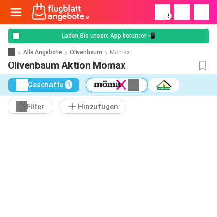
!
Laden Sie unsere App herunter 📲
Alle Angebote
Olivenbaum
Mömax
Olivenbaum Aktion Mömax
Geschäfte
1
Filter
Hinzufügen