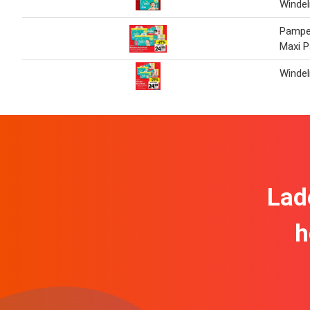
Windel
Pampe
Maxi P
Windel
Lad
h