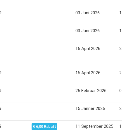
9
03 Juni 2026
10 Ju
03 Juni 2026
10 Ju
16 April 2026
22 Apr
9
16 April 2026
23 Apr
9
26 Februar 2026
05 Mä
9
15 Jänner 2026
22 Jä
9
11 September 2025
17 Se
€ 6,00 Rabatt