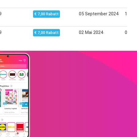
9
05 September 2024
11 Se
€ 7,00 Rabatt
9
02 Mai 2024
07 Ma
€ 7,00 Rabatt