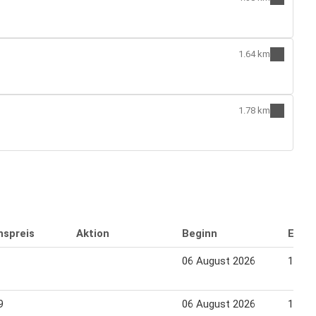
1.64 km
1.78 km
nspreis
Aktion
Beginn
Endd
06 August 2026
12 Au
9
06 August 2026
12 Au