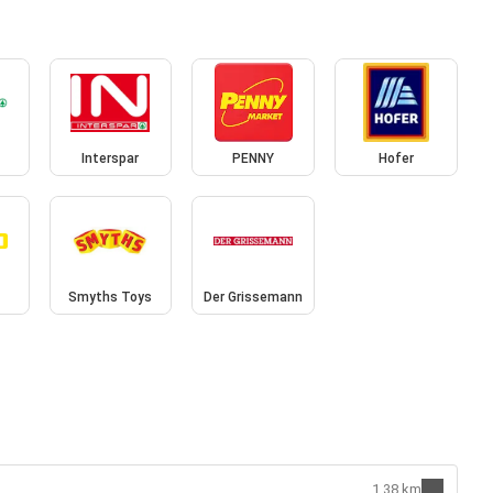
Interspar
PENNY
Hofer
Smyths Toys
Der Grissemann
1.38 km