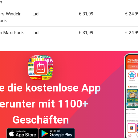
n
rs Windeln
Lidl
€ 31,99
€ 24,9
ack
n Maxi Pack
Lidl
€ 31,99
€ 24,9
e die kostenlose App
erunter mit 1100+
Geschäften