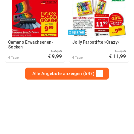
2 sparen
Camano Erwachsenen-
Jolly Farbstifte »Crazy«
Socken
€ 22,99
€ 13,99
€ 9,99
€ 11,99
4 Tage
4 Tage
Alle Angebote anzeigen (547)