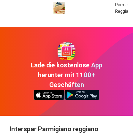
Parmigia
Reggian
Lade die kostenlose App
herunter mit 1100+
Geschäften
Interspar Parmigiano reggiano