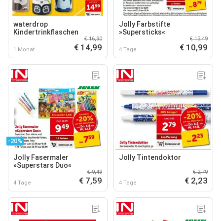
waterdrop
Jolly Farbstifte
Kindertrinkflaschen
»Supersticks«
€ 16,90
€ 13,49
€ 14,99
€ 10,99
1 Monat
4 Tage
-20%
Jolly Fasermaler
Jolly Tintendoktor
»Superstars Duo«
€ 9,49
€ 2,79
€ 7,59
€ 2,23
4 Tage
4 Tage