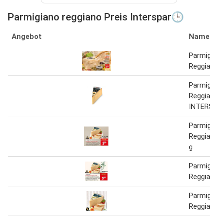
Parmigiano reggiano Preis Interspar🕒
Angebot
Name
Parmigia
Reggiano 
Parmigia
Reggiano 
INTERSP
Parmigia
Reggiano 
g
Parmigia
Reggiano 
Parmigia
Reggian