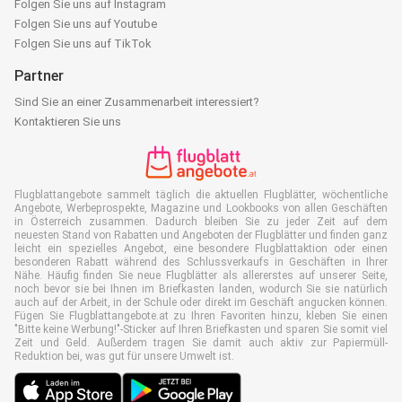
Folgen Sie uns auf Instagram
Folgen Sie uns auf Youtube
Folgen Sie uns auf TikTok
Partner
Sind Sie an einer Zusammenarbeit interessiert?
Kontaktieren Sie uns
Flugblattangebote sammelt täglich die aktuellen Flugblätter, wöchentliche
Angebote, Werbeprospekte, Magazine und Lookbooks von allen Geschäften
in Österreich zusammen. Dadurch bleiben Sie zu jeder Zeit auf dem
neuesten Stand von Rabatten und Angeboten der Flugblätter und finden ganz
leicht ein spezielles Angebot, eine besondere Flugblattaktion oder einen
besonderen Rabatt während des Schlussverkaufs in Geschäften in Ihrer
Nähe. Häufig finden Sie neue Flugblätter als allererstes auf unserer Seite,
noch bevor sie bei Ihnen im Briefkasten landen, wodurch Sie sie natürlich
auch auf der Arbeit, in der Schule oder direkt im Geschäft angucken können.
Fügen Sie Flugblattangebote.at zu Ihren Favoriten hinzu, kleben Sie einen
"Bitte keine Werbung!"-Sticker auf Ihren Briefkasten und sparen Sie somit viel
Zeit und Geld. Außerdem tragen Sie damit auch aktiv zur Papiermüll-
Reduktion bei, was gut für unsere Umwelt ist.