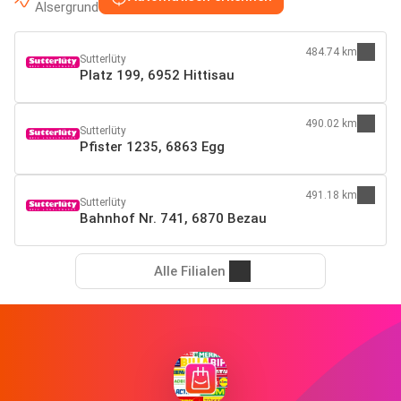
Alsergrund
484.74 km
Sutterlüty
Platz 199, 6952 Hittisau
490.02 km
Sutterlüty
Pfister 1235, 6863 Egg
491.18 km
Sutterlüty
Bahnhof Nr. 741, 6870 Bezau
Alle Filialen