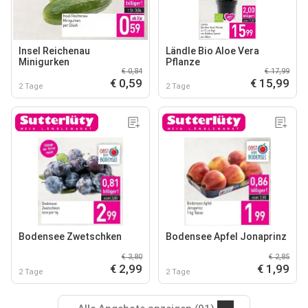
Insel Reichenau
Ländle Bio Aloe Vera
Minigurken
Pflanze
€ 0,84
€ 17,99
€ 0,59
€ 15,99
2 Tage
2 Tage
Bodensee Zwetschken
Bodensee Apfel Jonaprinz
€ 3,80
€ 2,85
€ 2,99
€ 1,99
2 Tage
2 Tage