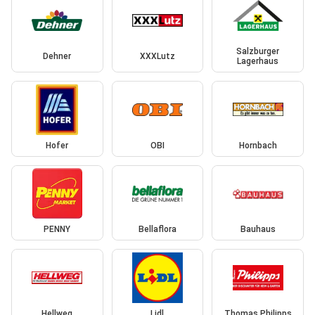
Salzburger
Dehner
XXXLutz
Lagerhaus
Hofer
OBI
Hornbach
PENNY
Bellaflora
Bauhaus
Hellweg
Lidl
Thomas Philipps