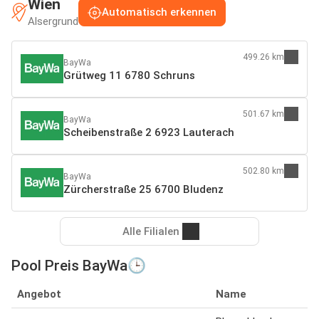
Wien
Automatisch erkennen
Alsergrund
499.26 km
BayWa
Grütweg 11 6780 Schruns
501.67 km
BayWa
Scheibenstraße 2 6923 Lauterach
502.80 km
BayWa
Zürcherstraße 25 6700 Bludenz
Alle Filialen
Pool Preis BayWa🕒
Angebot
Name