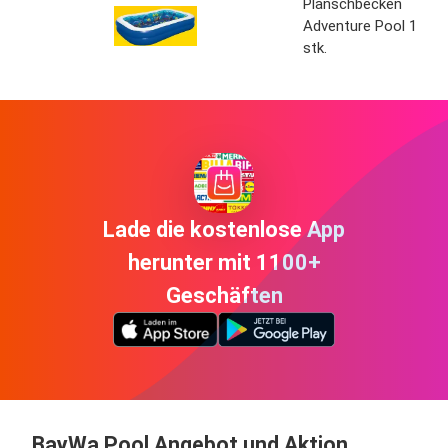
Planschbecken
Adventure Pool 1
stk.
Lade die kostenlose App
herunter mit 1100+
Geschäften
BayWa Pool Angebot und Aktion