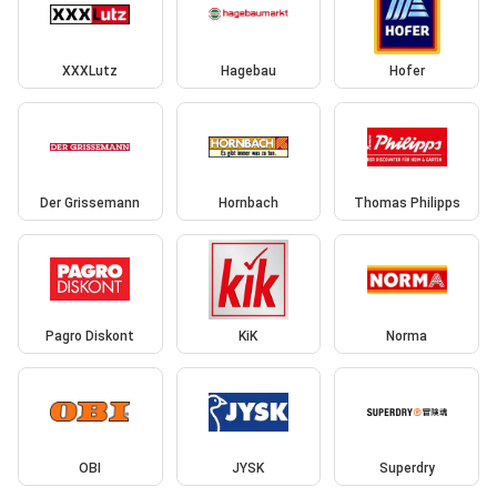
XXXLutz
Hagebau
Hofer
Der Grissemann
Hornbach
Thomas Philipps
Pagro Diskont
KiK
Norma
OBI
JYSK
Superdry