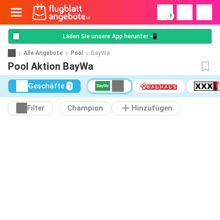
!
Laden Sie unsere App herunter 📲
Alle Angebote
Pool
BayWa
Pool Aktion BayWa
Geschäfte
1
Filter
Champion
Hinzufügen