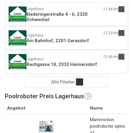
Lagerhaus
11.88 km
Klederingerstraße 4 - 6, 2320
Schwechat
12.23 km
Lagerhaus
Am Bahnhof, 2201 Gerasdorf
12.46 km
Lagerhaus
Bachgasse 18, 2332 Hennersdorf
Alle Filialen
Poolroboter Preis Lagerhaus🕒
Angebot
Name
Mammotion
poolroboter spino
e1