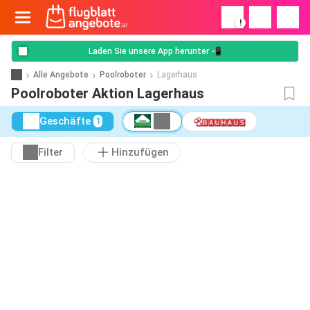
!
Laden Sie unsere App herunter 📲
Alle Angebote
Poolroboter
Lagerhaus
Poolroboter Aktion Lagerhaus
Geschäfte
1
Filter
Hinzufügen