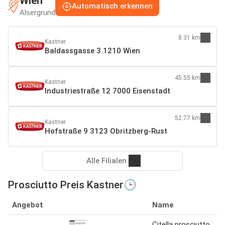
Wien
Automatisch erkennen
Alsergrund
8.31 km
Kastner
Baldassgasse 3 1210 Wien
45.55 km
Kastner
Industriestraße 12 7000 Eisenstadt
52.77 km
Kastner
Hofstraße 9 3123 Obritzberg-Rust
Alle Filialen
Prosciutto Preis Kastner🕒
Angebot
Name
Citella prosciutto