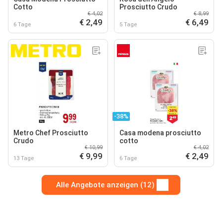
Cotto
Prosciutto Crudo
€ 4,02
€ 8,99
€ 2,49
€ 6,49
6 Tage
5 Tage
-38%
Metro Chef Prosciutto
Casa modena prosciutto
Crudo
cotto
€ 10,99
€ 4,02
€ 9,99
€ 2,49
13 Tage
6 Tage
Alle Angebote anzeigen (12)