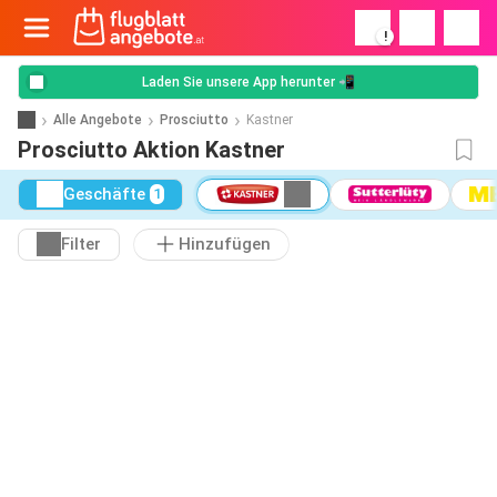
!
Laden Sie unsere App herunter 📲
Alle Angebote
Prosciutto
Kastner
Prosciutto Aktion Kastner
Geschäfte
1
Filter
Hinzufügen