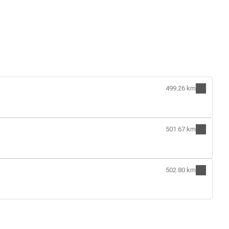
499.26 km
501.67 km
502.80 km