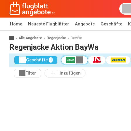
Home
Neueste Flugblätter
Angebote
Geschäfte
K
Alle Angebote
Regenjacke
BayWa
Regenjacke Aktion BayWa
Geschäfte
1
Filter
Hinzufügen