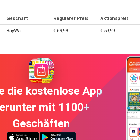
Geschäft
Regulärer Preis
Aktionspreis
BayWa
€ 69,99
€ 59,99
e die kostenlose App
erunter mit 1100+
Geschäften