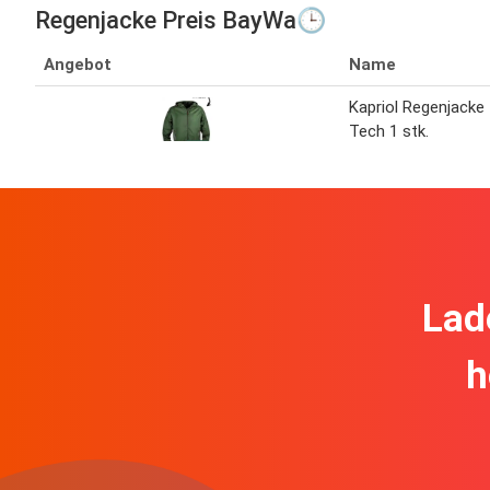
Regenjacke Preis BayWa🕒
Angebot
Name
Kapriol Regenjacke
Tech 1 stk.
Lad
h