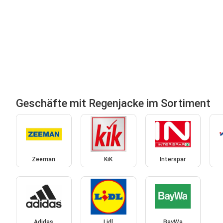
Geschäfte mit Regenjacke im Sortiment
Zeeman
KiK
Interspar
Adidas
Lidl
BayWa