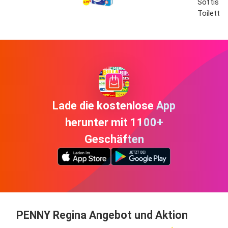
Softis
Toiletten
Lade die kostenlose App
herunter mit 1100+
Geschäften
PENNY Regina Angebot und Aktion