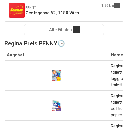
1.30 km
PENNY
Gentzgasse 62, 1180 Wien
Alle Filialen
Regina Preis PENNY🕒
Angebot
Name
Regina
toiletten
lagig od.
toiletten
Regina
toiletten
softis to
papier
Regina