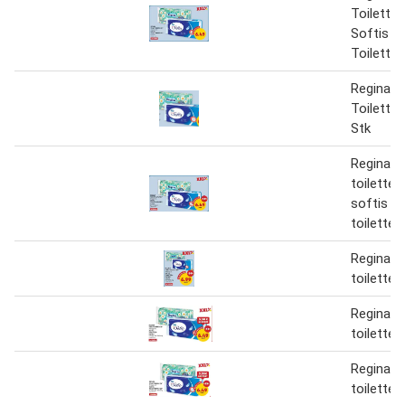
Toilette
Softis
Toiletten
Regina S
Toiletten
Stk
Regina
toiletten
softis
toiletten
Regina
toiletten
Regina
toiletten
Regina
toiletten