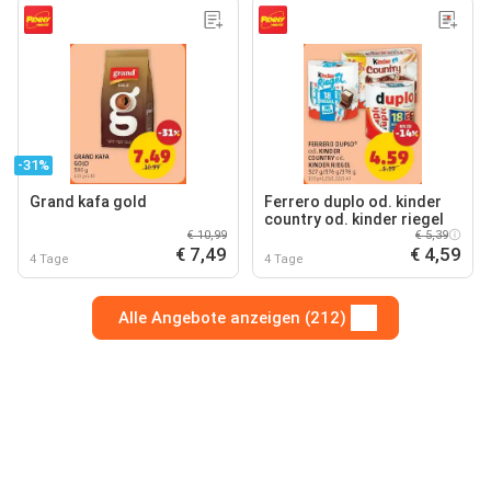
-31%
Grand kafa gold
Ferrero duplo od. kinder
country od. kinder riegel
€ 10,99
€ 5,39
€ 7,49
€ 4,59
4 Tage
4 Tage
Alle Angebote anzeigen (212)