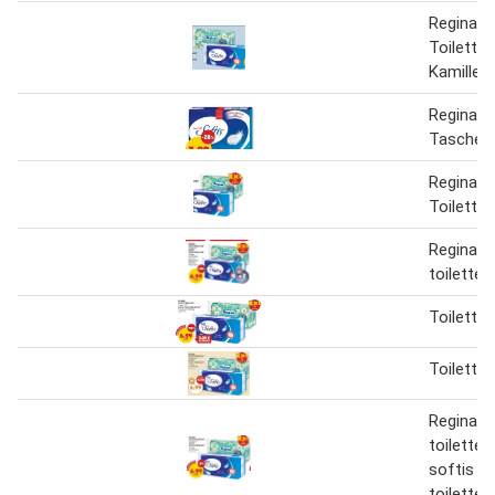
Regina
Toiletten
Kamille
Regina S
Taschen
Regina S
Toiletten
Regina
toiletten
Toiletten
Toiletten
Regina
toiletten
softis
toiletten