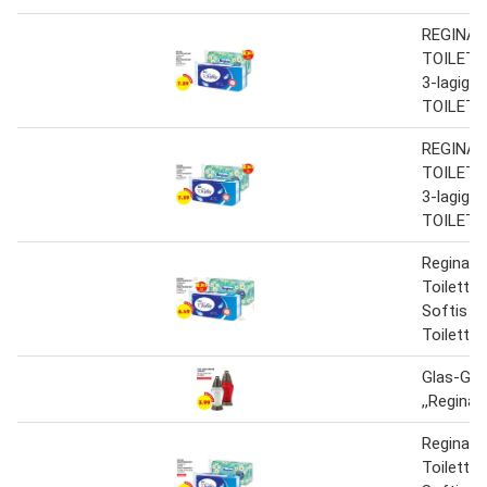
REGINA
TOILETT
3-lagig 
TOILETT
REGINA
TOILETT
3-lagig 
TOILETT
Regina
Toiletten
Softis
Toiletten
Glas-Gra
,,Regina"
Regina
Toiletten