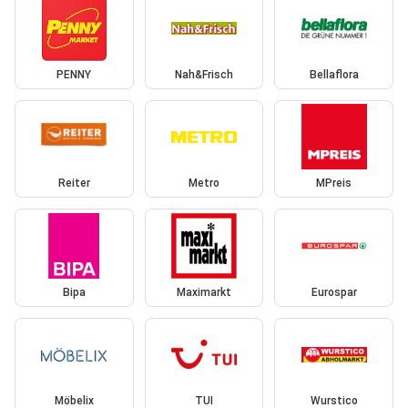
PENNY
Nah&Frisch
Bellaflora
Reiter
Metro
MPreis
Bipa
Maximarkt
Eurospar
Möbelix
TUI
Wurstico