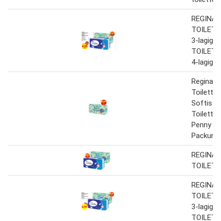
REGINA
TOILETT
3-lagig 
TOILETT
4-lagig
Regina
Toiletten
Softis
Toiletten
Penny 16
Packung
REGINA
TOILETT
REGINA
TOILETT
3-lagig 
TOILETT