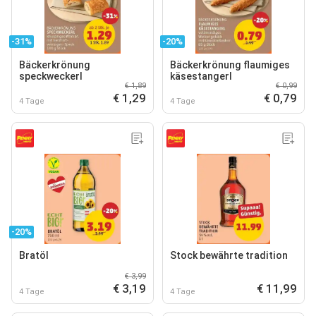
-31%
-20%
Bäckerkrönung
Bäckerkrönung flaumiges
speckweckerl
käsestangerl
€ 1,89
€ 0,99
€ 1,29
€ 0,79
4 Tage
4 Tage
-20%
Bratöl
Stock bewährte tradition
€ 3,99
€ 3,19
€ 11,99
4 Tage
4 Tage