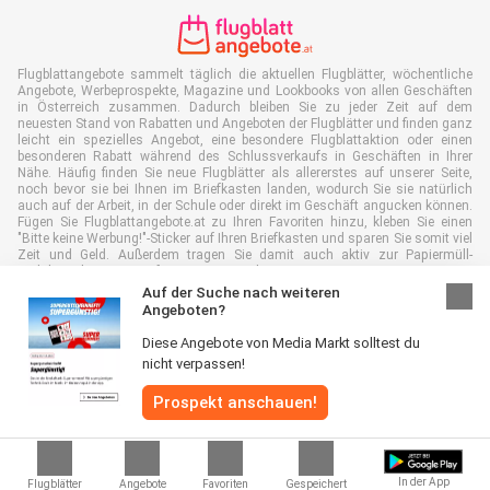
Flugblattangebote sammelt täglich die aktuellen Flugblätter, wöchentliche
Angebote, Werbeprospekte, Magazine und Lookbooks von allen Geschäften
in Österreich zusammen. Dadurch bleiben Sie zu jeder Zeit auf dem
neuesten Stand von Rabatten und Angeboten der Flugblätter und finden ganz
leicht ein spezielles Angebot, eine besondere Flugblattaktion oder einen
besonderen Rabatt während des Schlussverkaufs in Geschäften in Ihrer
Nähe. Häufig finden Sie neue Flugblätter als allererstes auf unserer Seite,
noch bevor sie bei Ihnen im Briefkasten landen, wodurch Sie sie natürlich
auch auf der Arbeit, in der Schule oder direkt im Geschäft angucken können.
Fügen Sie Flugblattangebote.at zu Ihren Favoriten hinzu, kleben Sie einen
"Bitte keine Werbung!"-Sticker auf Ihren Briefkasten und sparen Sie somit viel
Zeit und Geld. Außerdem tragen Sie damit auch aktiv zur Papiermüll-
Reduktion bei, was gut für unsere Umwelt ist.
Auf der Suche nach weiteren
Angeboten?
Diese Angebote von Media Markt solltest du
nicht verpassen!
Alle Rechte vorbehalten © Flugblattangebote.at 2026 |
Haftungsausschluss
|
Allgemeine Geschäftsbedingungen
|
Datenschutzerklärung
|
Cookie-
Prospekt anschauen!
Richtlinie
In der App
Flugblätter
Angebote
Favoriten
Gespeichert