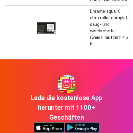
Dreame aqua10
ultra roller complete
saug- und
wischroboter
(weiss, laufzeit: 4.5
h]
Lade die kostenlose App
herunter mit 1100+
Geschäften