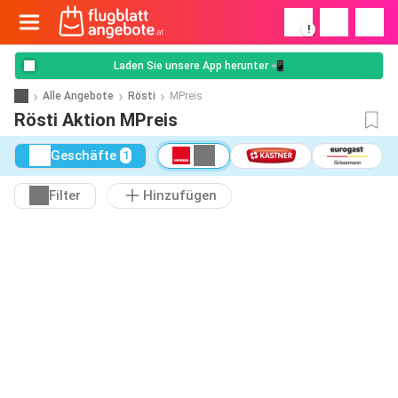
!
Laden Sie unsere App herunter 📲
Alle Angebote
Rösti
MPreis
Rösti Aktion MPreis
Geschäfte
1
Filter
Hinzufügen