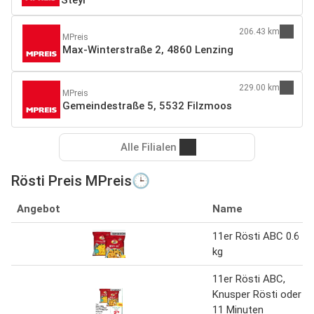
206.43 km
MPreis
Max-Winterstraße 2, 4860 Lenzing
229.00 km
MPreis
Gemeindestraße 5, 5532 Filzmoos
Alle Filialen
Rösti Preis MPreis🕒
Angebot
Name
11er Rösti ABC 0.6
kg
11er Rösti ABC,
Knusper Rösti oder
11 Minuten