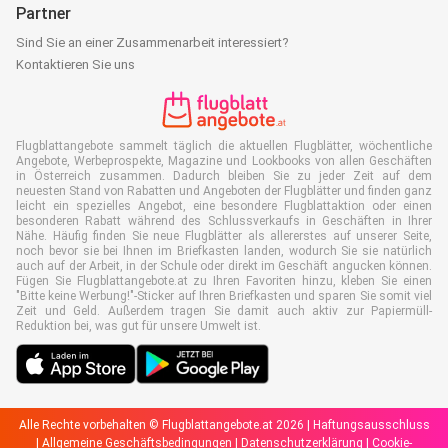
Partner
Sind Sie an einer Zusammenarbeit interessiert?
Kontaktieren Sie uns
Flugblattangebote sammelt täglich die aktuellen Flugblätter, wöchentliche
Angebote, Werbeprospekte, Magazine und Lookbooks von allen Geschäften
in Österreich zusammen. Dadurch bleiben Sie zu jeder Zeit auf dem
neuesten Stand von Rabatten und Angeboten der Flugblätter und finden ganz
leicht ein spezielles Angebot, eine besondere Flugblattaktion oder einen
besonderen Rabatt während des Schlussverkaufs in Geschäften in Ihrer
Nähe. Häufig finden Sie neue Flugblätter als allererstes auf unserer Seite,
noch bevor sie bei Ihnen im Briefkasten landen, wodurch Sie sie natürlich
auch auf der Arbeit, in der Schule oder direkt im Geschäft angucken können.
Fügen Sie Flugblattangebote.at zu Ihren Favoriten hinzu, kleben Sie einen
"Bitte keine Werbung!"-Sticker auf Ihren Briefkasten und sparen Sie somit viel
Zeit und Geld. Außerdem tragen Sie damit auch aktiv zur Papiermüll-
Reduktion bei, was gut für unsere Umwelt ist.
Alle Rechte vorbehalten © Flugblattangebote.at 2026 |
Haftungsausschluss
|
Allgemeine Geschäftsbedingungen
|
Datenschutzerklärung
|
Cookie-