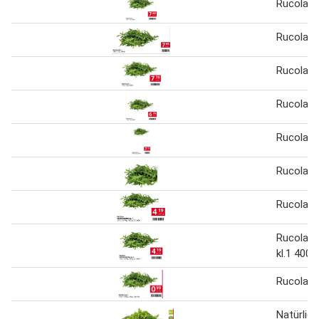
Rucola kl
Rucola
Rucola
Rucola 1
Rucola kl
Rucola
Rucola 4
Rucola k
kl.1 400 
Rucola
Natürlich