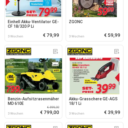
Einhell Akku-Ventilator GE-
ZGONC
CF 18/320 P Li
€ 79,99
€ 59,99
3 Wochen
3 Wochen
Benzin-Aufsitzrasenmäher
Akku-Grasschere GE-AGS
MD 610E
18/1 Li
€ 899,00
€ 799,00
€ 39,99
3 Wochen
3 Wochen