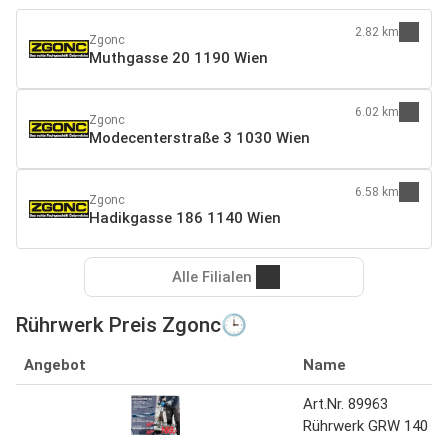
2.82 km
Zgonc
Muthgasse 20 1190 Wien
6.02 km
Zgonc
Modecenterstraße 3 1030 Wien
6.58 km
Zgonc
Hadikgasse 186 1140 Wien
Alle Filialen
Rührwerk Preis Zgonc🕒
Angebot
Name
Art.Nr. 89963
Rührwerk GRW 140