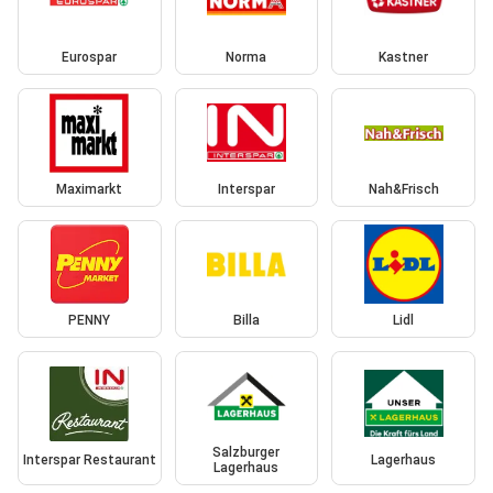
Eurospar
Norma
Kastner
Maximarkt
Interspar
Nah&Frisch
PENNY
Billa
Lidl
Salzburger
Interspar Restaurant
Lagerhaus
Lagerhaus