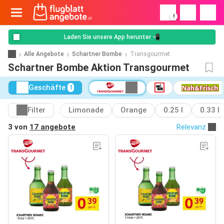
!
Laden Sie unsere App herunter 📲
Alle Angebote
Schartner Bombe
Transgourmet
Schartner Bombe Aktion Transgourmet
Geschäfte
1
Filter
Limonade
Orange
0.25 l
0.33 l
3 von
17 angebote
Relevanz