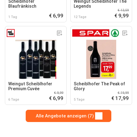
Scheiblhofer
Weingut Scheiblhofer The
Blaufränkisch
Legends
€ 13,59
€ 6,99
€ 9,99
1 Tag
12 Tage
Weingut Scheiblhofer
Scheiblhofer The Peak of
Premium Cuvée
Glory
€ 9,99
€ 19,99
€ 6,99
€ 17,99
6 Tage
5 Tage
Alle Angebote anzeigen (7)