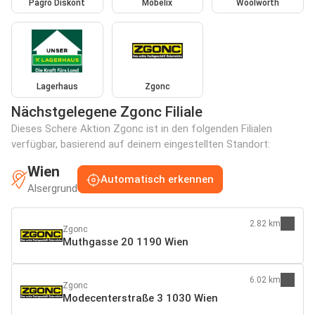
Pagro Diskont
Möbelix
Woolworth
Lagerhaus
Zgonc
Nächstgelegene Zgonc Filiale
Dieses Schere Aktion Zgonc ist in den folgenden Filialen
verfügbar, basierend auf deinem eingestellten Standort:
Wien
Automatisch erkennen
Alsergrund
2.82 km
Zgonc
Muthgasse 20 1190 Wien
6.02 km
Zgonc
Modecenterstraße 3 1030 Wien