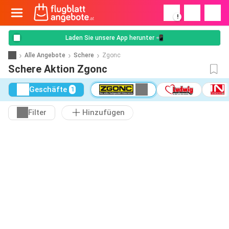
!
Laden Sie unsere App herunter 📲
Alle Angebote
Schere
Zgonc
Schere Aktion Zgonc
Geschäfte
1
Filter
Hinzufügen