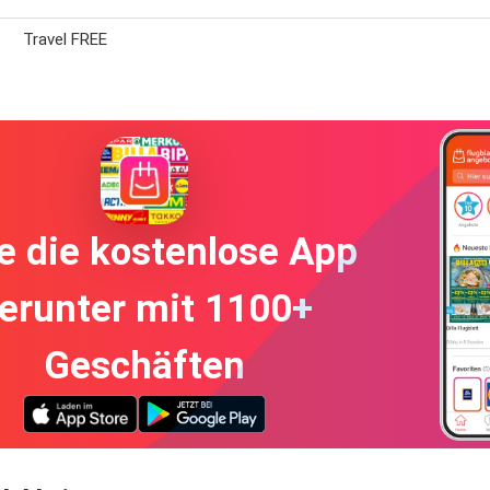
Travel FREE
e die kostenlose App
erunter mit 1100+
Geschäften