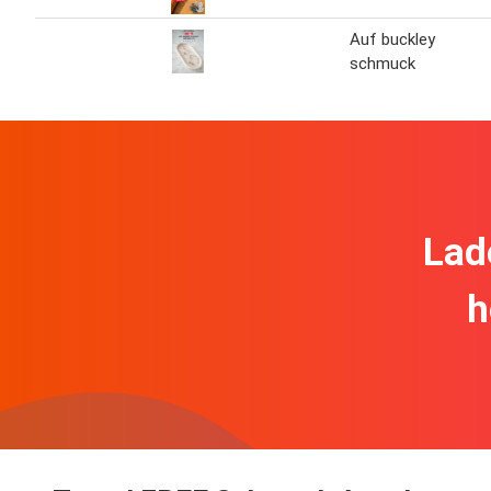
Auf buckley
schmuck
Lad
h