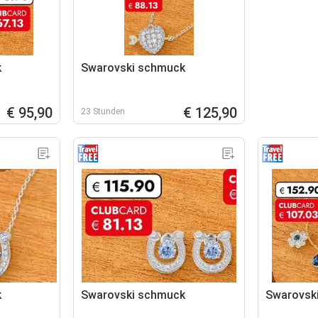
k
Swarovski schmuck
€ 95,90
€ 125,90
23 Stunden
k
Swarovski schmuck
Swarovsk