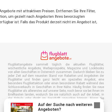
gebote mit attraktiven Preisen. Entfernen Sie Ihre Filter,
ktion, um gezielt nach Angeboten Ihres bevorzugten
ügbar ist. Falls das Produkt derzeit nicht im Angebot ist,
Flugblattangebote sammelt täglich die aktuellen Flugblätter,
wöchentliche Angebote, Werbeprospekte, Magazine und Lookbooks
von allen Geschäften in Österreich zusammen. Dadurch bleiben Sie zu
jeder Zeit auf dem neuesten Stand von Rabatten und Angeboten der
Flugblätter und finden ganz leicht ein spezielles Angebot, eine
besondere Flugblattaktion oder einen besonderen Rabatt während des
Schlussverkaufs in Geschäften in Ihrer Nähe. Häufig finden Sie neue
Flugblätter als allererstes auf unserer Seite, noch bevor sie bei Ihnen im
Briefkasten landen, wodurch Sie sie natürlich auch auf der Arbeit, in
der Schule oder direkt im Geschäft angucken können. Fügen Sie
Flugblattangebote.at zu Ihren Favoriten hinzu, kleben Sie einen "Bitte
Auf der Suche nach weiteren
keine Werbung!"-Sticker auf Ihren Briefkasten und sparen Sie somit viel
Angeboten?
Zeit und Geld. Außerdem tragen Sie damit auch aktiv zur Papiermüll-