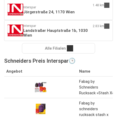
1.48 km
Interspar
Jörgerstraße 24, 1170 Wien
Interspar
2.83 km
Landstraßer Hauptstraße 1b, 1030
Wien
Alle Filialen
Schneiders Preis Interspar🕒
Angebot
Name
Fabag by
Schneiders
Rucksack »Stash X«
Fabag by
schneiders
rucksack stash x