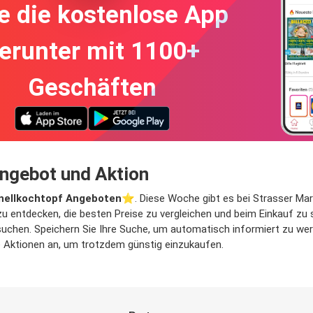
e die kostenlose App
erunter mit 1100+
Geschäften
Angebot und Aktion
nellkochtopf Angeboten
⭐️. Diese Woche gibt es bei Strasser Mar
zu entdecken, die besten Preise zu vergleichen und beim Einkauf zu s
hen. Speichern Sie Ihre Suche, um automatisch informiert zu werde
he Aktionen an, um trotzdem günstig einzukaufen.