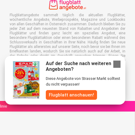
Flugblattangebote sammelt täglich die aktuellen Flugblätter,
wöchentliche Angebote, Werbeprospekte, Magazine und Lookbooks
von allen Geschäften in Österreich zusammen. Dadurch bleiben Sie zu
jeder Zeit auf dem neuesten Stand von Rabatten und Angeboten der
Flugblätter und finden ganz leicht ein spezielles Angebot, eine
besondere Flugblattaktion oder einen besonderen Rabatt während des
Schlussverkaufs in Geschäften in Ihrer Nähe. Häufig finden Sie neue
Flugblätter als allererstes auf unserer Seite, noch bevor sie bei Ihnen im
Briefkasten landen, wodurch Sie sie natürlich auch auf der Arbeit, in
der Schule oder direkt im Geschäft angucken können. Fügen Sie
Flugblattangebote.at zu Ihren Favoriten hinzu, kleben Sie einen "Bitte
Auf der Suche nach weiteren
keine Werbung!"-Sticker auf Ihren Briefkasten und sparen Sie somit viel
Angeboten?
Zeit und Geld. Außerdem tragen Sie damit auch aktiv zur Papiermüll-
Reduktion bei, was gut für unsere Umwelt ist.
Diese Angebote von Strasser Markt solltest
du nicht verpassen!
Flugblatt anschauen!
linie