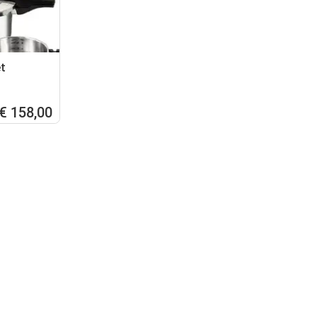
t
€ 158,00