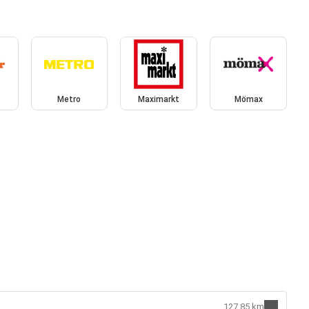
Metro
Maximarkt
Mömax
127.85 km