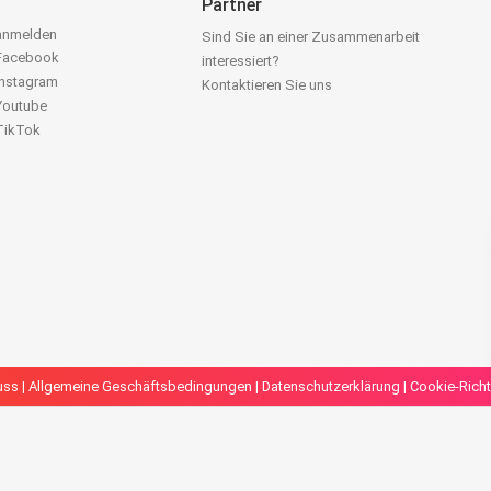
Partner
 anmelden
Sind Sie an einer Zusammenarbeit
 Facebook
interessiert?
Instagram
Kontaktieren Sie uns
 Youtube
 TikTok
uss
|
Allgemeine Geschäftsbedingungen
|
Datenschutzerklärung
|
Cookie-Richt