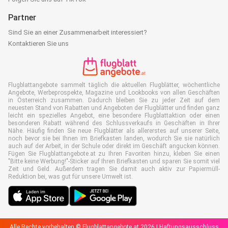
Partner
Sind Sie an einer Zusammenarbeit interessiert?
Kontaktieren Sie uns
Flugblattangebote sammelt täglich die aktuellen Flugblätter, wöchentliche
Angebote, Werbeprospekte, Magazine und Lookbooks von allen Geschäften
in Österreich zusammen. Dadurch bleiben Sie zu jeder Zeit auf dem
neuesten Stand von Rabatten und Angeboten der Flugblätter und finden ganz
leicht ein spezielles Angebot, eine besondere Flugblattaktion oder einen
besonderen Rabatt während des Schlussverkaufs in Geschäften in Ihrer
Nähe. Häufig finden Sie neue Flugblätter als allererstes auf unserer Seite,
noch bevor sie bei Ihnen im Briefkasten landen, wodurch Sie sie natürlich
auch auf der Arbeit, in der Schule oder direkt im Geschäft angucken können.
Fügen Sie Flugblattangebote.at zu Ihren Favoriten hinzu, kleben Sie einen
"Bitte keine Werbung!"-Sticker auf Ihren Briefkasten und sparen Sie somit viel
Zeit und Geld. Außerdem tragen Sie damit auch aktiv zur Papiermüll-
Reduktion bei, was gut für unsere Umwelt ist.
Alle Rechte vorbehalten © Flugblattangebote.at 2026 |
Haftungsausschluss