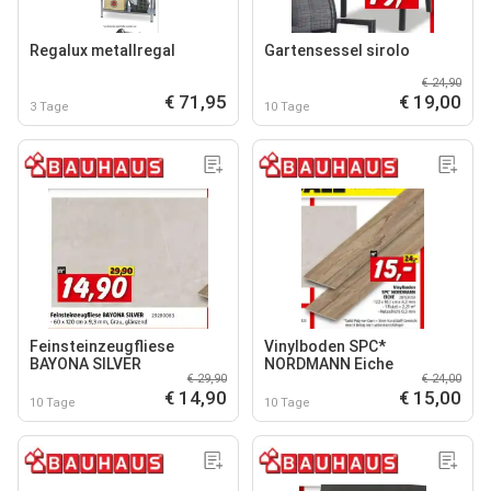
Regalux metallregal
Gartensessel sirolo
€ 24,90
€ 71,95
€ 19,00
3 Tage
10 Tage
Feinsteinzeugfliese
Vinylboden SPC*
BAYONA SILVER
NORDMANN Eiche
€ 29,90
€ 24,00
€ 14,90
€ 15,00
10 Tage
10 Tage