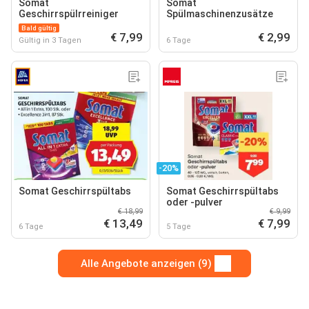
Somat
Somat
Geschirrspülrreiniger
Spülmaschinenzusätze
Bald gültig
€ 7,99
€ 2,99
Gültig in 3 Tagen
6 Tage
-20%
Somat Geschirrspültabs
Somat Geschirrspültabs
oder -pulver
€ 18,99
€ 9,99
€ 13,49
€ 7,99
6 Tage
5 Tage
Alle Angebote anzeigen (9)