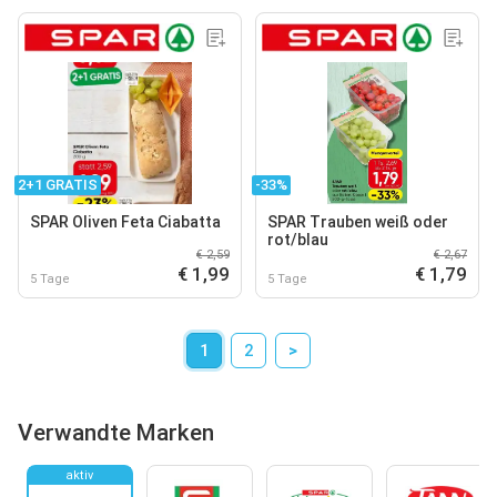
2+1 GRATIS
-33%
SPAR Oliven Feta Ciabatta
SPAR Trauben weiß oder
rot/blau
€ 2,59
€ 2,67
€ 1,99
€ 1,79
5 Tage
5 Tage
1
2
>
Verwandte Marken
aktiv