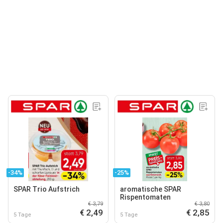
-34%
-25%
SPAR Trio Aufstrich
aromatische SPAR
Rispentomaten
€ 3,79
€ 3,80
€ 2,49
€ 2,85
5 Tage
5 Tage