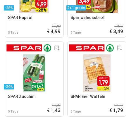
-28%
2+1 gratis
SPAR Rapsöl
Spar walnussbrot
€ 6,93
€ 3,99
€ 4,99
€ 3,49
5 Tage
5 Tage
-39%
SPAR Zucchini
SPAR Eier Waffeln
€ 2,37
€ 1,99
€ 1,43
€ 1,79
5 Tage
5 Tage