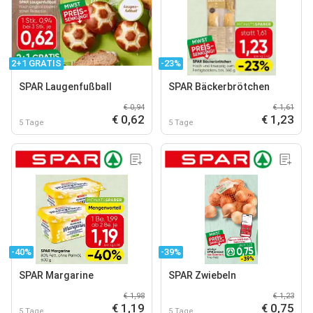
2+1 GRATIS
-23%
SPAR Laugenfußball
SPAR Bäckerbrötchen
€ 0,94
€ 1,61
€ 0,62
€ 1,23
5 Tage
5 Tage
-40%
-39%
SPAR Margarine
SPAR Zwiebeln
€ 1,98
€ 1,23
€ 1,19
€ 0,75
5 Tage
5 Tage