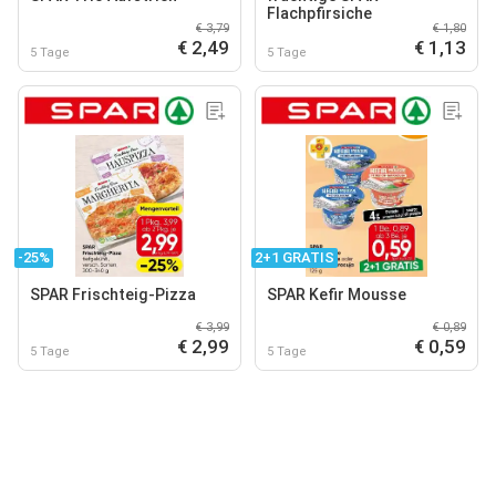
Flachpfirsiche
€ 3,79
€ 1,80
€ 2,49
€ 1,13
5 Tage
5 Tage
-25%
2+1 GRATIS
SPAR Frischteig-Pizza
SPAR Kefir Mousse
€ 3,99
€ 0,89
€ 2,99
€ 0,59
5 Tage
5 Tage