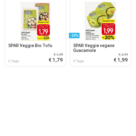
-20%
SPAR Veggie Bio Tofu
SPAR Veggie vegane
Guacamole
€ 1,99
€ 2,49
€ 1,79
€ 1,99
5 Tage
5 Tage