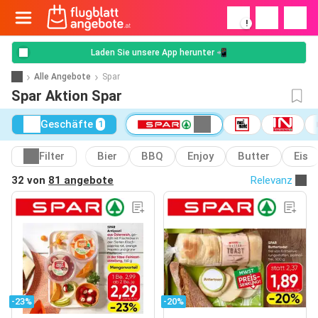
!
Laden Sie unsere App herunter 📲
Alle Angebote
Spar
Spar Aktion Spar
Geschäfte
1
Filter
Bier
BBQ
Enjoy
Butter
Eis
32 von
81 angebote
Relevanz
-23%
-20%