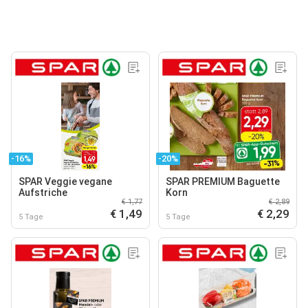
-16%
-20%
SPAR Veggie vegane
SPAR PREMIUM Baguette
Aufstriche
Korn
€ 1,77
€ 2,89
€ 1,49
€ 2,29
5 Tage
5 Tage