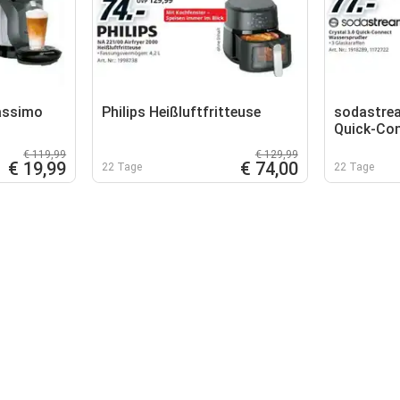
assimo
Philips Heißluftfritteuse
sodastrea
Quick-Co
Wasserspr
€ 119,99
€ 129,99
€ 19,99
€ 74,00
22 Tage
22 Tage