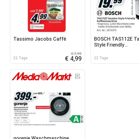
Tassimo Jacobs Caffè
BOSCH TAS112E T
Style Friendly
Kaffeemaschine
€ 7,99
€ 4,99
22 Tage
22 Tage
gorenje Waschmaschine