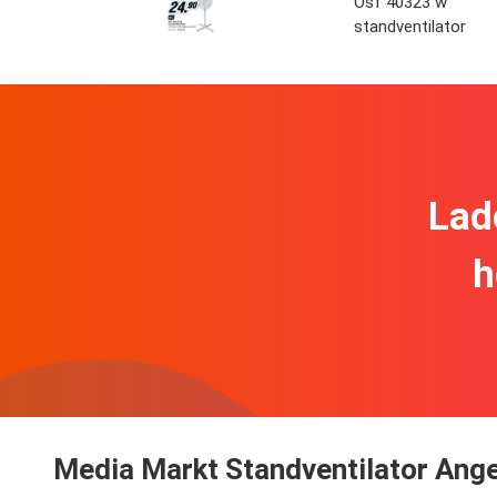
Osf 40323 w
standventilator
Lad
h
Media Markt Standventilator Ange