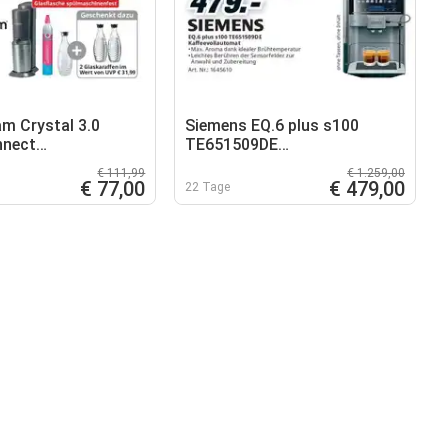
m Crystal 3.0
Siemens EQ.6 plus s100
nnect
TE651509DE
udler
Kaffeevollautomat
€ 111,99
€ 1.259,00
€ 77,00
€ 479,00
22 Tage