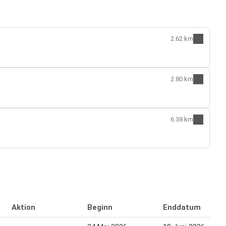
2.62 km
2.80 km
6.38 km
Aktion
Beginn
Enddatum