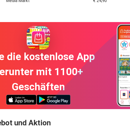
Media Markt
€ 24,90
e die kostenlose App
erunter mit 1100+
Geschäften
bot und Aktion