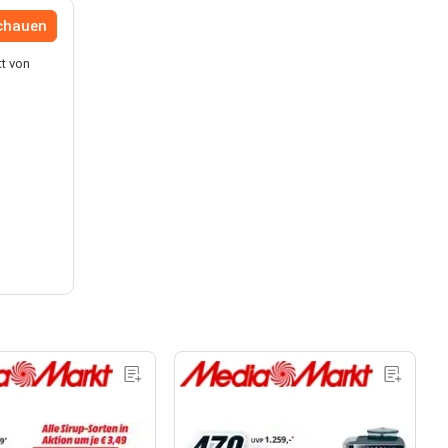
chauen
tt von