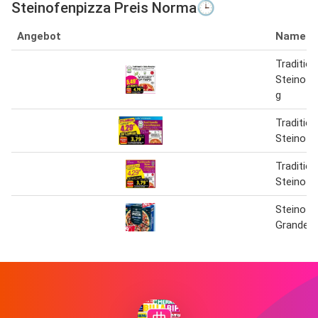
Steinofenpizza Preis Norma🕒
Angebot
Name
Tradition
Steinofe
g
Tradition
Steinofe
Tradition
Steinofe
Steinofe
Grande