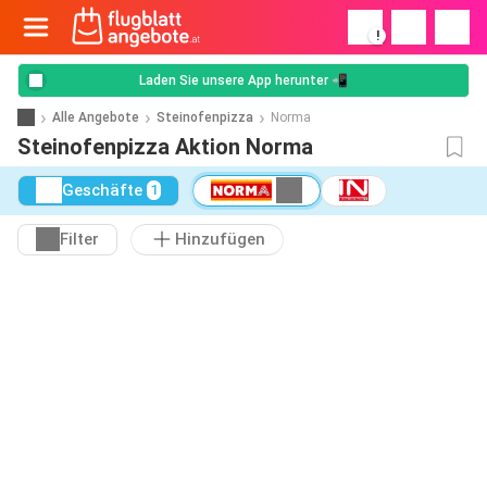
!
Laden Sie unsere App herunter 📲
Alle Angebote
Steinofenpizza
Norma
Steinofenpizza Aktion Norma
Geschäfte
1
Filter
Hinzufügen