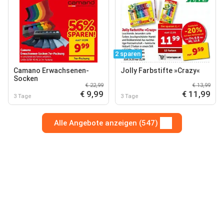
2 sparen
Camano Erwachsenen-
Jolly Farbstifte »Crazy«
Socken
€ 22,99
€ 13,99
€ 9,99
€ 11,99
3 Tage
3 Tage
Alle Angebote anzeigen (547)