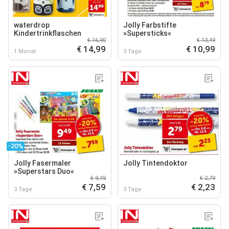
waterdrop
Jolly Farbstifte
Kindertrinkflaschen
»Supersticks«
€ 16,90
€ 13,49
€ 14,99
€ 10,99
1 Monat
3 Tage
-20%
Jolly Fasermaler
Jolly Tintendoktor
»Superstars Duo«
€ 9,49
€ 2,79
€ 7,59
€ 2,23
3 Tage
3 Tage