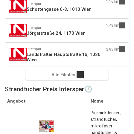
1.16 km
Interspar
Schottengasse 6-8, 1010 Wien
1.48 km
Interspar
Jörgerstraße 24, 1170 Wien
Interspar
2.83 km
Landstraßer Hauptstraße 1b, 1030
Wien
Alle Filialen
Strandtücher Preis Interspar🕒
Angebot
Name
Picknickdecken,
strandtücher,
mikrofaser-
handtücher &