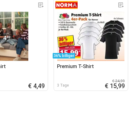
36% billiger
irt
Premium T-Shirt
€ 24,99
€ 4,49
€ 15,99
3 Tage