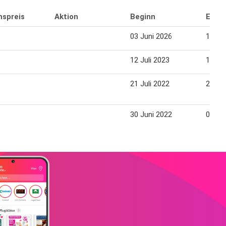
nspreis
Aktion
Beginn
Endd
03 Juni 2026
10 Ju
12 Juli 2023
19 Jul
21 Juli 2022
27 Jul
30 Juni 2022
06 Jul