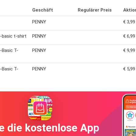
Geschäft
Regulärer Preis
Aktio
PENNY
€ 3,99
-basic t-shirt
PENNY
€ 6,99
-Basic T-
PENNY
€ 9,99
-Basic T-
PENNY
€ 5,99
e die kostenlose App