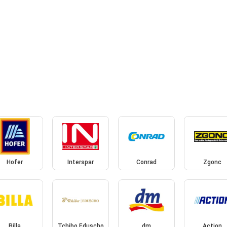
Hofer
Interspar
Conrad
Zgonc
Billa
Tchibo Eduscho
dm
Action