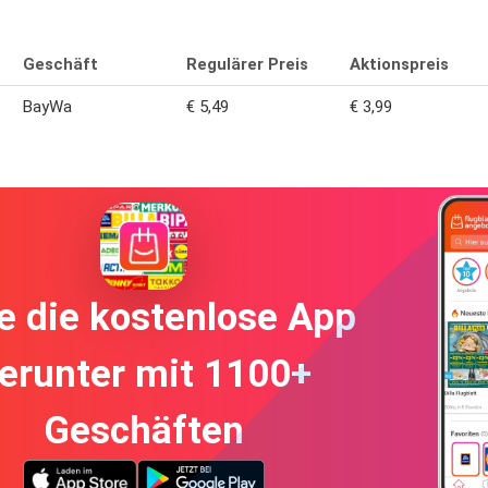
Geschäft
Regulärer Preis
Aktionspreis
BayWa
€ 5,49
€ 3,99
e die kostenlose App
erunter mit 1100+
Geschäften