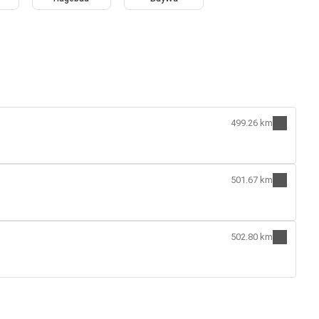
499.26 km
501.67 km
502.80 km