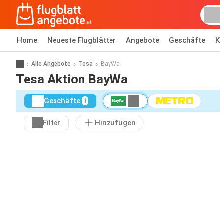
Home
Neueste Flugblätter
Angebote
Geschäfte
K
Alle Angebote
Tesa
BayWa
Tesa Aktion BayWa
Geschäfte
1
Filter
Hinzufügen