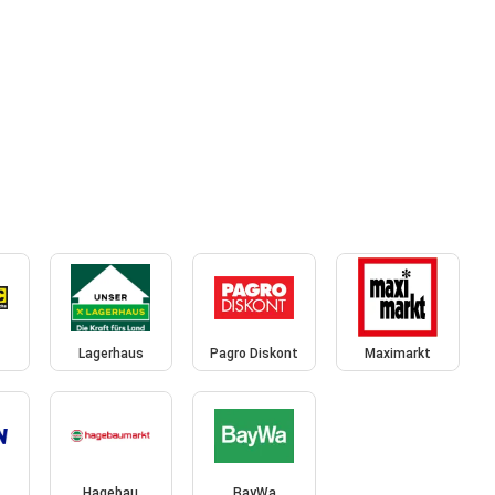
Lagerhaus
Pagro Diskont
Maximarkt
Hagebau
BayWa