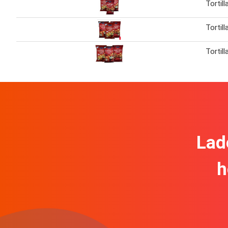
Tortill
Tortill
Tortill
Lad
h