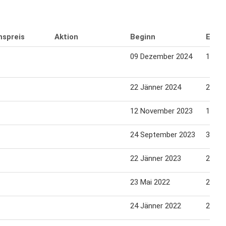
nspreis
Aktion
Beginn
Endd
09 Dezember 2024
15 De
22 Jänner 2024
27 Jä
12 November 2023
17 No
24 September 2023
30 Se
22 Jänner 2023
27 Jä
23 Mai 2022
28 Ma
24 Jänner 2022
29 Jä