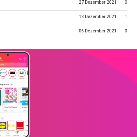
27 Dezember 2021
01 Jä
13 Dezember 2021
18 De
06 Dezember 2021
01 Jä