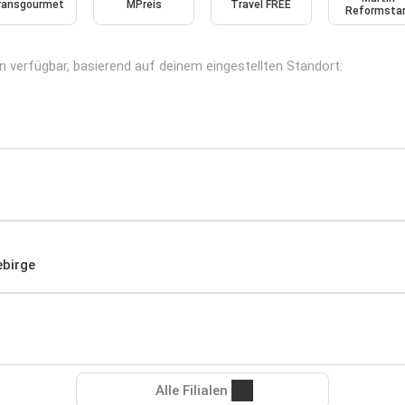
ransgourmet
MPreis
Travel FREE
Reformsta
en verfügbar, basierend auf deinem eingestellten Standort:
ebirge
Alle Filialen