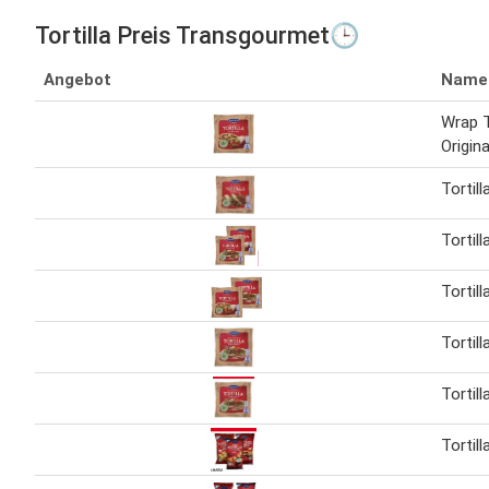
Tortilla Preis Transgourmet🕒
Angebot
Name
Wrap T
Origina
Tortill
Tortill
Tortill
Tortill
Tortill
Tortill