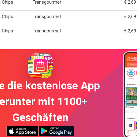
a Chips
Transgourmet
€ 2,69
a Chips
Transgourmet
€ 2,69
a Chips
Transgourmet
€ 2,69
e die kostenlose App
erunter mit 1100+
Geschäften