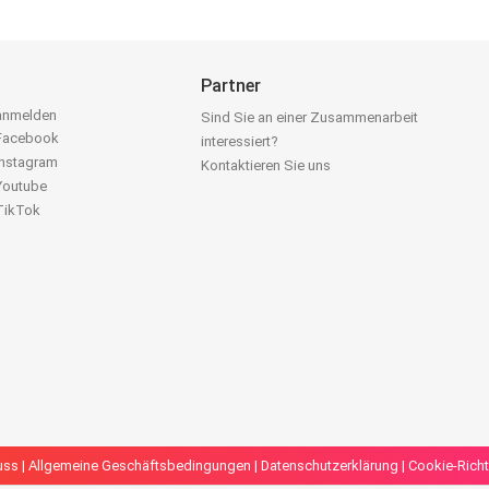
Partner
 anmelden
Sind Sie an einer Zusammenarbeit
 Facebook
interessiert?
Instagram
Kontaktieren Sie uns
 Youtube
 TikTok
uss
|
Allgemeine Geschäftsbedingungen
|
Datenschutzerklärung
|
Cookie-Richt