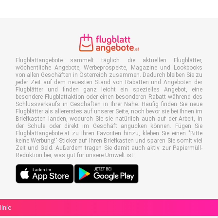
Flugblattangebote sammelt täglich die aktuellen Flugblätter,
wöchentliche Angebote, Werbeprospekte, Magazine und Lookbooks
von allen Geschäften in Österreich zusammen. Dadurch bleiben Sie zu
jeder Zeit auf dem neuesten Stand von Rabatten und Angeboten der
Flugblätter und finden ganz leicht ein spezielles Angebot, eine
besondere Flugblattaktion oder einen besonderen Rabatt während des
Schlussverkaufs in Geschäften in Ihrer Nähe. Häufig finden Sie neue
Flugblätter als allererstes auf unserer Seite, noch bevor sie bei Ihnen im
Briefkasten landen, wodurch Sie sie natürlich auch auf der Arbeit, in
der Schule oder direkt im Geschäft angucken können. Fügen Sie
Flugblattangebote.at zu Ihren Favoriten hinzu, kleben Sie einen "Bitte
keine Werbung!"-Sticker auf Ihren Briefkasten und sparen Sie somit viel
Zeit und Geld. Außerdem tragen Sie damit auch aktiv zur Papiermüll-
Reduktion bei, was gut für unsere Umwelt ist.
linie