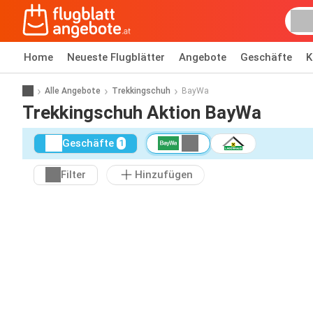
Home
Neueste Flugblätter
Angebote
Geschäfte
K
Alle Angebote
Trekkingschuh
BayWa
Trekkingschuh Aktion BayWa
Geschäfte
1
Filter
Hinzufügen