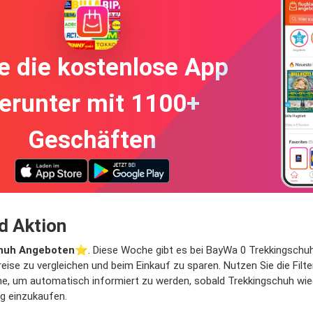
e die kostenlose App
erunter mit 1100+
Geschäften
d Aktion
huh Angeboten
⭐️. Diese Woche gibt es bei BayWa 0 Trekkingschuh A
eise zu vergleichen und beim Einkauf zu sparen. Nutzen Sie die Filt
e, um automatisch informiert zu werden, sobald Trekkingschuh wiede
ig einzukaufen.