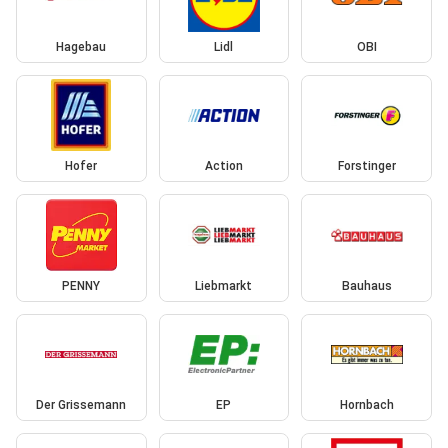
Hagebau
Lidl
OBI
Hofer
Action
Forstinger
PENNY
Liebmarkt
Bauhaus
Der Grissemann
EP
Hornbach