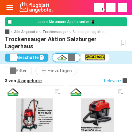
!
Laden Sie unsere App herunter 📲
Alle Angebote
Trockensauger
Salzburger Lagerhaus
Trockensauger Aktion Salzburger
Lagerhaus
Geschäfte
1
Filter
Hinzufügen
3 von
4 angebote
Relevanz