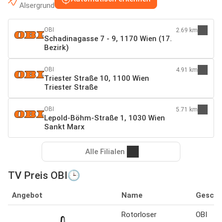
Alsergrund
OBI
2.69 km
Schadinagasse 7 - 9, 1170 Wien (17.
Bezirk)
OBI
4.91 km
Triester Straße 10, 1100 Wien
Triester Straße
OBI
5.71 km
Lepold-Böhm-Straße 1, 1030 Wien
Sankt Marx
Alle Filialen
TV Preis OBI🕒
Angebot
Name
Geschä
Rotorloser
OBI