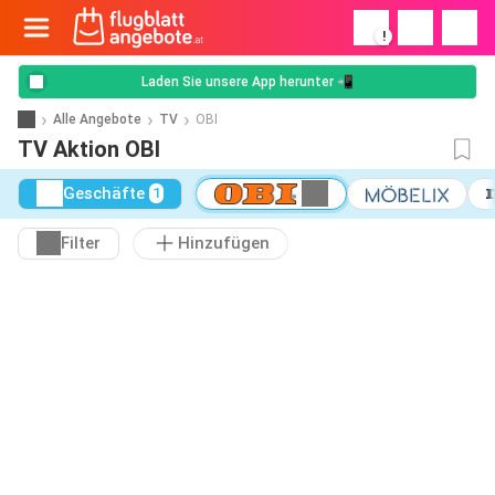
!
Laden Sie unsere App herunter 📲
Alle Angebote
TV
OBI
TV Aktion OBI
Geschäfte
1
Filter
Hinzufügen