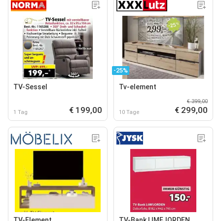
-25%
TV-Sessel
Tv-element
€ 399,00
€ 199,00
€ 299,00
1 Tag
10 Tage
TV-Element
TV-Bank LIMFJORDEN