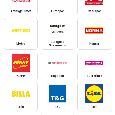
Transgourmet
Eurospar
Interspar
Eurogast
Metro
Norma
Grissemann
PENNY
Hagebau
Sutterlüty
Billa
T&G
Lidl