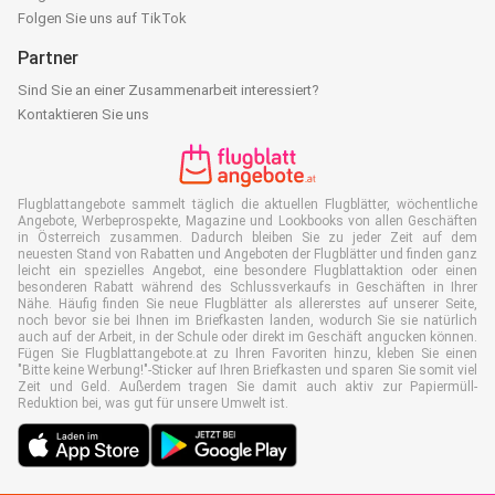
Folgen Sie uns auf TikTok
Partner
Sind Sie an einer Zusammenarbeit interessiert?
Kontaktieren Sie uns
Flugblattangebote sammelt täglich die aktuellen Flugblätter, wöchentliche
Angebote, Werbeprospekte, Magazine und Lookbooks von allen Geschäften
in Österreich zusammen. Dadurch bleiben Sie zu jeder Zeit auf dem
neuesten Stand von Rabatten und Angeboten der Flugblätter und finden ganz
leicht ein spezielles Angebot, eine besondere Flugblattaktion oder einen
besonderen Rabatt während des Schlussverkaufs in Geschäften in Ihrer
Nähe. Häufig finden Sie neue Flugblätter als allererstes auf unserer Seite,
noch bevor sie bei Ihnen im Briefkasten landen, wodurch Sie sie natürlich
auch auf der Arbeit, in der Schule oder direkt im Geschäft angucken können.
Fügen Sie Flugblattangebote.at zu Ihren Favoriten hinzu, kleben Sie einen
"Bitte keine Werbung!"-Sticker auf Ihren Briefkasten und sparen Sie somit viel
Zeit und Geld. Außerdem tragen Sie damit auch aktiv zur Papiermüll-
Reduktion bei, was gut für unsere Umwelt ist.