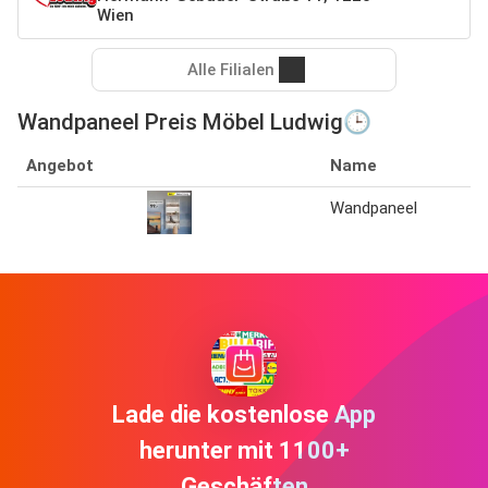
Wien
Alle Filialen
Wandpaneel Preis Möbel Ludwig🕒
Angebot
Name
Wandpaneel
Lade die kostenlose App
herunter mit 1100+
Geschäften