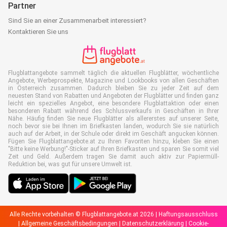
Partner
Sind Sie an einer Zusammenarbeit interessiert?
Kontaktieren Sie uns
Flugblattangebote sammelt täglich die aktuellen Flugblätter, wöchentliche
Angebote, Werbeprospekte, Magazine und Lookbooks von allen Geschäften
in Österreich zusammen. Dadurch bleiben Sie zu jeder Zeit auf dem
neuesten Stand von Rabatten und Angeboten der Flugblätter und finden ganz
leicht ein spezielles Angebot, eine besondere Flugblattaktion oder einen
besonderen Rabatt während des Schlussverkaufs in Geschäften in Ihrer
Nähe. Häufig finden Sie neue Flugblätter als allererstes auf unserer Seite,
noch bevor sie bei Ihnen im Briefkasten landen, wodurch Sie sie natürlich
auch auf der Arbeit, in der Schule oder direkt im Geschäft angucken können.
Fügen Sie Flugblattangebote.at zu Ihren Favoriten hinzu, kleben Sie einen
"Bitte keine Werbung!"-Sticker auf Ihren Briefkasten und sparen Sie somit viel
Zeit und Geld. Außerdem tragen Sie damit auch aktiv zur Papiermüll-
Reduktion bei, was gut für unsere Umwelt ist.
Alle Rechte vorbehalten © Flugblattangebote.at 2026 |
Haftungsausschluss
|
Allgemeine Geschäftsbedingungen
|
Datenschutzerklärung
|
Cookie-