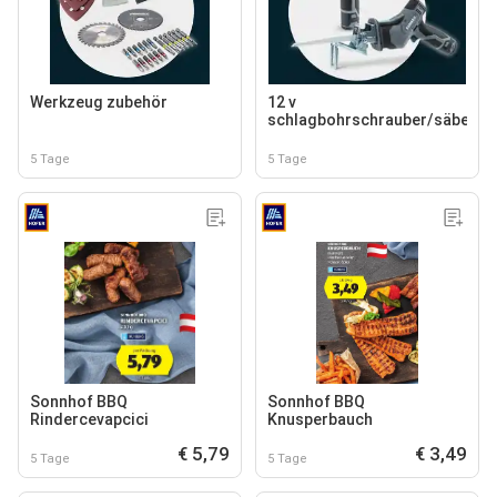
Werkzeug zubehör
12 v
schlagbohrschrauber/säbelsä
5 Tage
5 Tage
Sonnhof BBQ
Sonnhof BBQ
Rindercevapcici
Knusperbauch
€ 5,79
€ 3,49
5 Tage
5 Tage