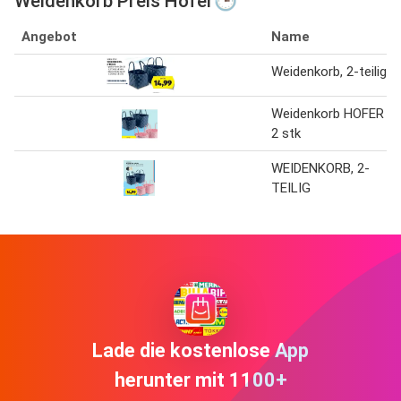
Weidenkorb Preis Hofer🕒
Angebot
Name
Weidenkorb, 2-teilig
Weidenkorb HOFER
2 stk
WEIDENKORB, 2-
TEILIG
Lade die kostenlose App
herunter mit 1100+