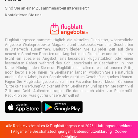
Sind Sie an einer Zusammenarbeit interessiert?
Kontaktieren Sie uns
Flugblattangebote sammelt täglich die aktuellen Flugblätter, wöchentliche
Angebote, Werbeprospekte, Magazine und Lookbooks von allen Geschäften
in Österreich zusammen. Dadurch bleiben Sie zu jeder Zeit auf dem
neuesten Stand von Rabatten und Angeboten der Flugblätter und finden ganz
leicht ein spezielles Angebot, eine besondere Flugblattaktion oder einen
besonderen Rabatt während des Schlussverkaufs in Geschäften in Ihrer
Nähe. Häufig finden Sie neue Flugblätter als allererstes auf unserer Seite,
noch bevor sie bei Ihnen im Briefkasten landen, wodurch Sie sie natürlich
auch auf der Arbeit, in der Schule oder direkt im Geschäft angucken können.
Fügen Sie Flugblattangebote.at zu Ihren Favoriten hinzu, kleben Sie einen
"Bitte keine Werbung!"-Sticker auf Ihren Briefkasten und sparen Sie somit viel
Zeit und Geld. Außerdem tragen Sie damit auch aktiv zur Papiermüll-
Reduktion bei, was gut für unsere Umwelt ist.
Alle Rechte vorbehalten © Flugblattangebote.at 2026 |
Haftungsausschluss
|
Allgemeine Geschäftsbedingungen
|
Datenschutzerklärung
|
Cookie-
Richtlinie