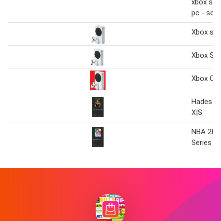
xbox seri
pc - sch
Xbox ser
Xbox Ser
Xbox On
Hades Xb
X|S
NBA 2K2
Series X