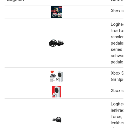
Xbox ser
Logitech
trueforc
rennlenk
pedalen 
series x 
schwarz 
pedale
Xbox Ser
GB Spiel
Xbox ser
Logitech
lenkrad g
force, 9
lenkberei