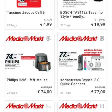
Tassimo Jacobs Caffè
BOSCH TAS112E Tassimo
Style Friendly
€ 7,99
€ 119,99
Kaffeemaschine
€ 4,99
€ 19,99
23 Tage
23 Tage
Philips Heißluftfritteuse
sodastream Crystal 3.0
Quick-Connect
€ 129,99
€ 111,99
Wassersprudler
€ 74,00
€ 77,00
23 Tage
23 Tage