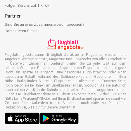
Folgen Sie uns auf TikTok
Partner
Sind Sie an einer Zusammenarbeit interessiert?
Kontaktieren Sie uns
Flugblattangebote sammelt täglich die aktuellen Flugblätter, wöchentliche
Angebote, Werbeprospekte, Magazine und Lookbooks von allen Geschäften
in Österreich zusammen. Dadurch bleiben Sie zu jeder Zeit auf dem
neuesten Stand von Rabatten und Angeboten der Flugblätter und finden ganz
leicht ein spezielles Angebot, eine besondere Flugblattaktion oder einen
besonderen Rabatt während des Schlussverkaufs in Geschäften in Ihrer
Nähe. Häufig finden Sie neue Flugblätter als allererstes auf unserer Seite,
noch bevor sie bei Ihnen im Briefkasten landen, wodurch Sie sie natürlich
auch auf der Arbeit, in der Schule oder direkt im Geschäft angucken können.
Fügen Sie Flugblattangebote.at zu Ihren Favoriten hinzu, kleben Sie einen
"Bitte keine Werbung!"-Sticker auf Ihren Briefkasten und sparen Sie somit viel
Zeit und Geld. Außerdem tragen Sie damit auch aktiv zur Papiermüll-
Reduktion bei, was gut für unsere Umwelt ist.