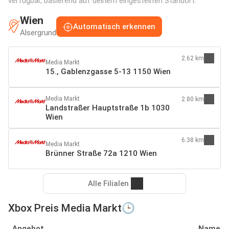
verfügbar, basierend auf deinem eingestellten Standort:
Wien
Automatisch erkennen
Alsergrund
2.62 km
Media Markt
15., Gablenzgasse 5-13 1150 Wien
Media Markt
2.80 km
Landstraßer Hauptstraße 1b 1030
Wien
6.38 km
Media Markt
Brünner Straße 72a 1210 Wien
Alle Filialen
Xbox Preis Media Markt🕒
Angebot
Name