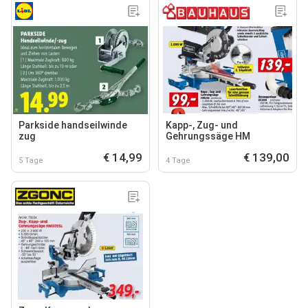
Parkside handseilwinde
Kapp-, Zug- und
zug
Gehrungssäge HM
€ 14,99
€ 139,00
5 Tage
4 Tage