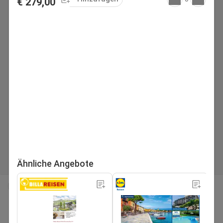
€ 279,00
Ähnliche Angebote
seite
Nächstes Flugblatt
1
/197
Suchen