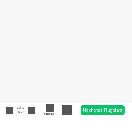
seite
Nächstes Flugblatt
1
/25
Suchen