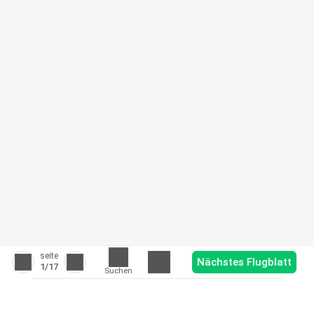
seite
Nächstes Flugblatt
1
/17
Suchen