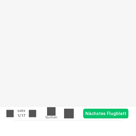
seite
Nächstes Flugblatt
1
/17
Suchen