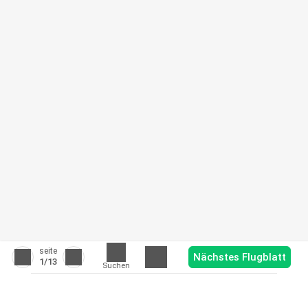
seite
Nächstes Flugblatt
1
/13
Suchen