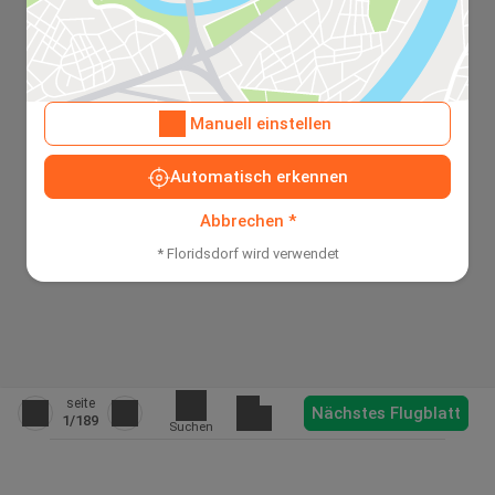
Manuell einstellen
Automatisch erkennen
Abbrechen *
* Floridsdorf wird verwendet
seite
Nächstes Flugblatt
1
/189
Suchen