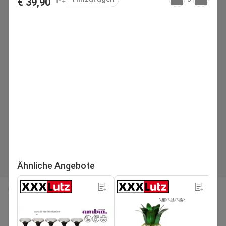
€ 39,90
Ähnliche Angebote
seite
Nächstes Flugblatt
1
/189
Suchen