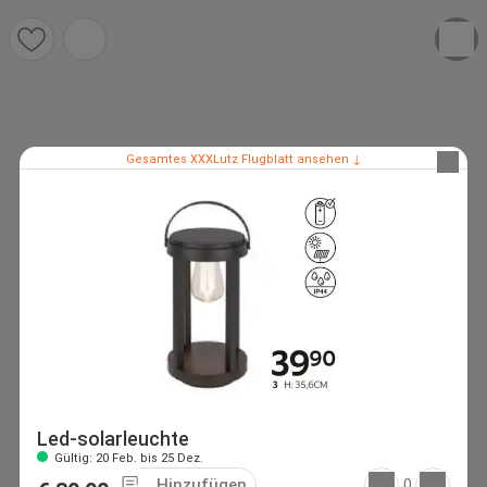
Gesamtes XXXLutz Flugblatt ansehen ↓
Led-solarleuchte
Gültig: 20 Feb. bis 25 Dez.
Hinzufügen
0