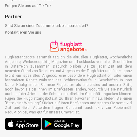
Folgen Sie uns auf TikTok
Partner
Sind Sie an einer Zusammenarbeit interessiert?
Kontaktieren Sie uns
Flugblattangebote sammelt täglich die aktuellen Flugblätter, wöchentliche
Angebote, Werbeprospekte, Magazine und Lookbooks von allen Geschäften
in Österreich zusammen. Dadurch bleiben Sie zu jeder Zeit auf dem
neuesten Stand von Rabatten und Angeboten der Flugblätter und finden ganz
leicht ein spezielles Angebot, eine besondere Flugblattaktion oder einen
besonderen Rabatt während des Schlussverkaufs in Geschäften in Ihrer
Nähe. Häufig finden Sie neue Flugblätter als allererstes auf unserer Seite,
noch bevor sie bei Ihnen im Briefkasten landen, wodurch Sie sie natürlich
auch auf der Arbeit, in der Schule oder direkt im Geschäft angucken können.
Fügen Sie Flugblattangebote.at zu Ihren Favoriten hinzu, kleben Sie einen
"Bitte keine Werbung!"-Sticker auf Ihren Briefkasten und sparen Sie somit viel
Zeit und Geld. Außerdem tragen Sie damit auch aktiv zur Papiermüll-
Reduktion bei, was gut für unsere Umwelt ist.