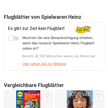
Flugblätter von Spielwaren Heinz
Es gibt zur Zeit kein Flugblatt
Möchten Sie eine Benachrichtigung erhalten,
wenn das neueste Spielwaren Heinz Flugblatt
online ist?
Bereits 42.350 Menschen waren vor Ihnen hier
Oder gehen Sie zur Website
Vergleichbare Flugblätter