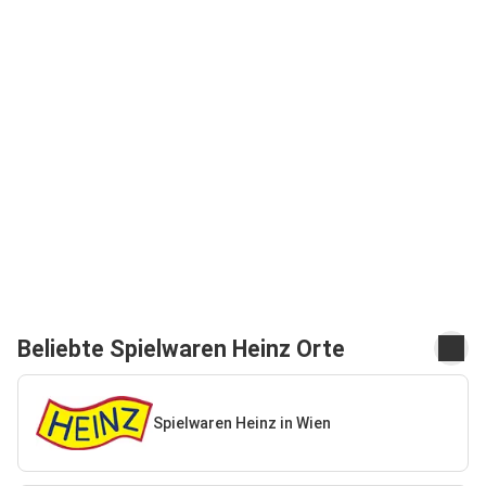
Beliebte Spielwaren Heinz Orte
Spielwaren Heinz in Wien