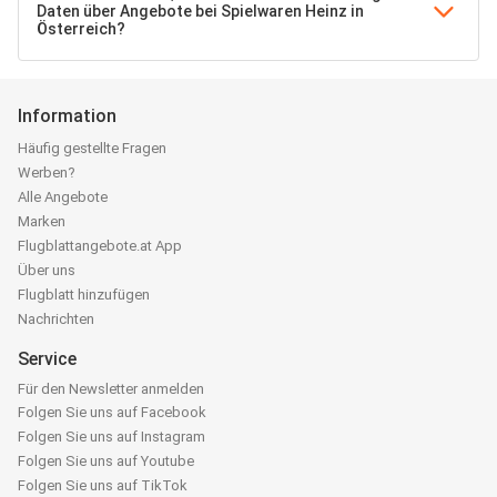
Daten über Angebote bei Spielwaren Heinz in
Österreich?
Information
Häufig gestellte Fragen
Werben?
Alle Angebote
Marken
Flugblattangebote.at App
Über uns
Flugblatt hinzufügen
Nachrichten
Service
Für den Newsletter anmelden
Folgen Sie uns auf Facebook
Folgen Sie uns auf Instagram
Folgen Sie uns auf Youtube
Folgen Sie uns auf TikTok