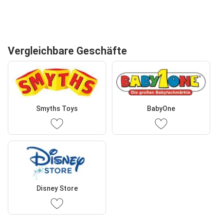
Vergleichbare Geschäfte
Smyths Toys
BabyOne
Disney Store