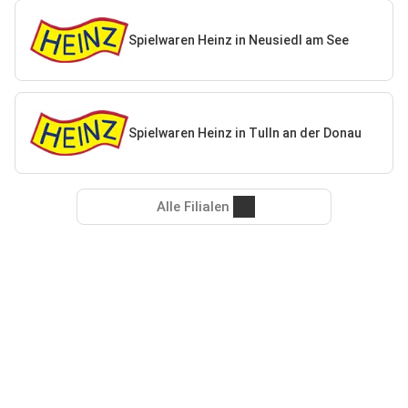
Spielwaren Heinz in Neusiedl am See
Spielwaren Heinz in Tulln an der Donau
Alle Filialen