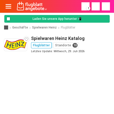
!
Laden Sie unsere App herunter 📲
Geschäfte
Spielwaren Heinz
Flugblätter
Spielwaren Heinz Katalog
Flugblätter
Standorte
10
Letztes Update: Mittwoch, 29. Juli 2026