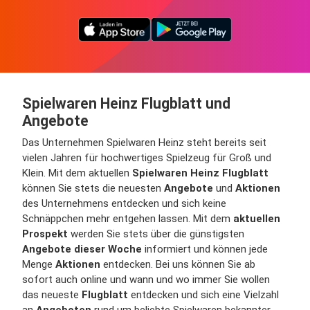
Spielwaren Heinz Flugblatt und
Angebote
Das Unternehmen Spielwaren Heinz steht bereits seit
vielen Jahren für hochwertiges Spielzeug für Groß und
Klein. Mit dem aktuellen
Spielwaren Heinz Flugblatt
können Sie stets die neuesten
Angebote
und
Aktionen
des Unternehmens entdecken und sich keine
Schnäppchen mehr entgehen lassen. Mit dem
aktuellen
Prospekt
werden Sie stets über die günstigsten
Angebote dieser Woche
informiert und können jede
Menge
Aktionen
entdecken. Bei uns können Sie ab
sofort auch online und wann und wo immer Sie wollen
das neueste
Flugblatt
entdecken und sich eine Vielzahl