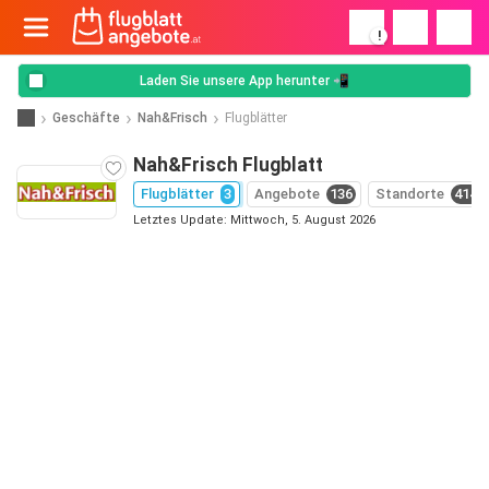
!
Laden Sie unsere App herunter 📲
Geschäfte
Nah&Frisch
Flugblätter
Nah&Frisch Flugblatt
Flugblätter
3
Angebote
136
Standorte
414
Letztes Update: Mittwoch, 5. August 2026