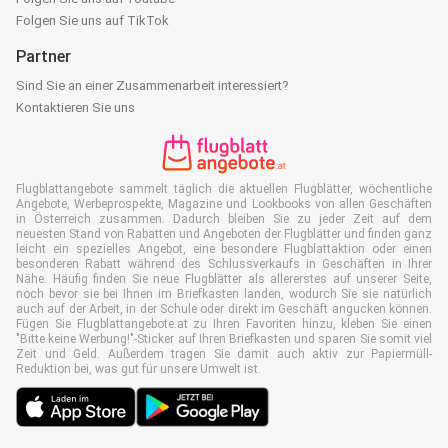
Folgen Sie uns auf TikTok
Partner
Sind Sie an einer Zusammenarbeit interessiert?
Kontaktieren Sie uns
Flugblattangebote sammelt täglich die aktuellen Flugblätter, wöchentliche
Angebote, Werbeprospekte, Magazine und Lookbooks von allen Geschäften
in Österreich zusammen. Dadurch bleiben Sie zu jeder Zeit auf dem
neuesten Stand von Rabatten und Angeboten der Flugblätter und finden ganz
leicht ein spezielles Angebot, eine besondere Flugblattaktion oder einen
besonderen Rabatt während des Schlussverkaufs in Geschäften in Ihrer
Nähe. Häufig finden Sie neue Flugblätter als allererstes auf unserer Seite,
noch bevor sie bei Ihnen im Briefkasten landen, wodurch Sie sie natürlich
auch auf der Arbeit, in der Schule oder direkt im Geschäft angucken können.
Fügen Sie Flugblattangebote.at zu Ihren Favoriten hinzu, kleben Sie einen
"Bitte keine Werbung!"-Sticker auf Ihren Briefkasten und sparen Sie somit viel
Zeit und Geld. Außerdem tragen Sie damit auch aktiv zur Papiermüll-
Reduktion bei, was gut für unsere Umwelt ist.