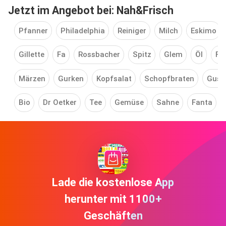
Jetzt im Angebot bei: Nah&Frisch
Pfanner
Philadelphia
Reiniger
Milch
Eskimo
Gillette
Fa
Rossbacher
Spitz
Glem
Öl
Fa
Märzen
Gurken
Kopfsalat
Schopfbraten
Gust
Bio
Dr Oetker
Tee
Gemüse
Sahne
Fanta
Lade die kostenlose App
herunter mit 1100+
Geschäften